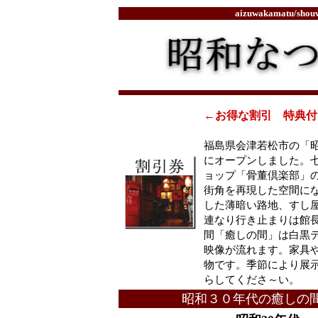
aizuwakamatu/
shou
←お得な割引 特典付
福島県会津若松市の「
にオープンしました。
ョップ「骨董倶楽部」
街角を再現した空間に
した薄暗い路地、すし
連なり行き止まりは館
間「癒しの間」は白黒
映像が流れます。家具
物です。季節により展
らしてくださ～い。
昭和３０年代の癒しの