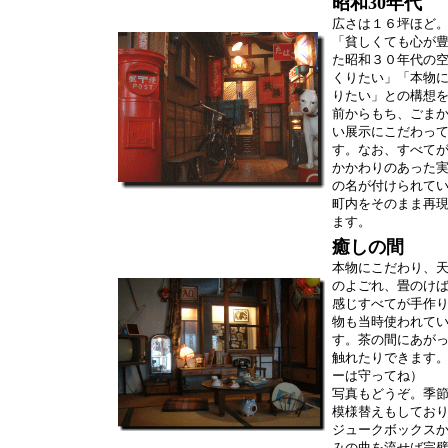
昭和30年代
広さは１６坪ほど
「貧しくても心が
た昭和３０年代の
くりたい」「本物
りたい」との構想
前からもち、ごま
い展示にこだわっ
す。なお、すべて
かかわりのあった
の名が付けられて
町内をそのまま再
ます。
癒しの間
本物にこだわり、
のよごれ、畳のけ
感じすべてが手作
物も当時使われて
す。茶の間にあが
触れたりできます
ーは守ってね）
写真もどうぞ。季
模様替えもしてお
ジュークボックス
みの曲を流せば完